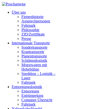
Über uns
Firmenhistorie
Ansprechpersonen
Fuhrpark
Philosophie
ZID/Zertifikate
Presse
Internationale Transporte
Sondertransporte
Krantransporte
Planentransporte
Schüttgutlogistik
Motorwagen mit
Hebebühne
Spedition – Logistik –
Lager
Fuhrpark
Entsorgungslogistik
Entsorgung
Entrümpelung
Container Übersicht
Fuhrpark
Nahverkehr/Handel