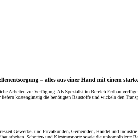
llenentsorgung – alles aus einer Hand mit einem stark
liche Arbeiten zur Verfügung. Als Spezialist im Bereich Erdbau verfüg
efern kostengünstig die benötigten Baustoffe und wickeln den Transp
Jahreszeit Gewerbe- und Privatkunden, Gemeinden, Handel und Industr
dbauarbeiten, Schotter- und Kiestransporte sowie die unkomplizierte 