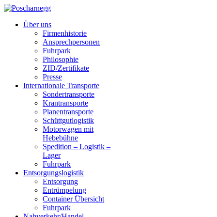
Über uns
Firmenhistorie
Ansprechpersonen
Fuhrpark
Philosophie
ZID/Zertifikate
Presse
Internationale Transporte
Sondertransporte
Krantransporte
Planentransporte
Schüttgutlogistik
Motorwagen mit
Hebebühne
Spedition – Logistik –
Lager
Fuhrpark
Entsorgungslogistik
Entsorgung
Entrümpelung
Container Übersicht
Fuhrpark
Nahverkehr/Handel