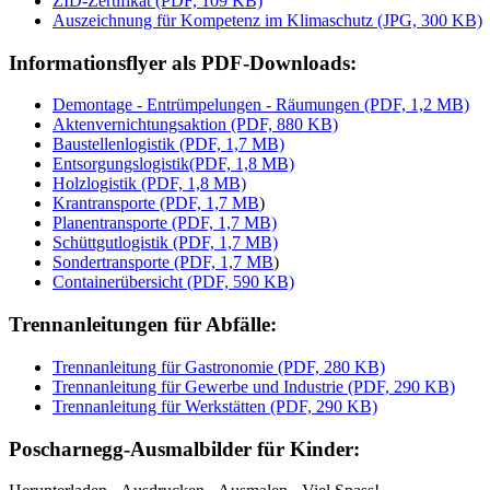
ZID-Zertifikat (PDF, 109 KB)
Auszeichnung für Kompetenz im Klimaschutz (JPG, 300 KB)
Informationsflyer als PDF-Downloads:
Demontage - Entrümpelungen - Räumungen (PDF, 1,2 MB)
Aktenvernichtungsaktion (PDF, 880 KB)
Baustellenlogistik (PDF, 1,7 MB)
Entsorgungslogistik(PDF, 1,8 MB)
Holzlogistik (PDF, 1,8 MB)
Krantransporte (PDF, 1,7 MB
)
Planentransporte (PDF, 1,7 MB)
Schüttgutlogistik (PDF, 1,7 MB)
Sondertransporte (PDF, 1,7 MB
)
Containerübersicht (PDF, 590 KB)
Trennanleitungen für Abfälle:
Trennanleitung für Gastronomie (PDF, 280 KB)
Trennanleitung für Gewerbe und Industrie (PDF, 290 KB)
Trennanleitung für Werkstätten (PDF, 290 KB)
Poscharnegg-Ausmalbilder für Kinder: